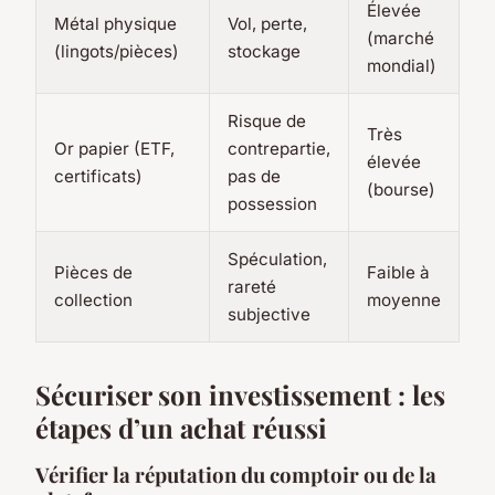
Élevée
Va
Métal physique
Vol, perte,
(marché
(l
(lingots/pièces)
stockage
mondial)
10
Risque de
Très
Ac
Or papier (ETF,
contrepartie,
élevée
m
certificats)
pas de
(bourse)
(f
possession
Spéculation,
Pièces de
Faible à
Co
rareté
collection
moyenne
é
subjective
Sécuriser son investissement : les
étapes d’un achat réussi
Vérifier la réputation du comptoir ou de la