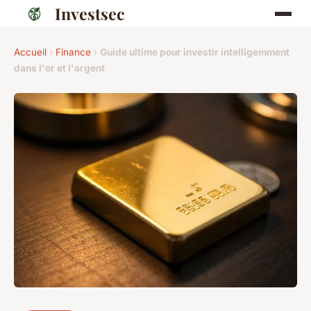
Investsec
Accueil
›
Finance
›
Guide ultime pour investir intelligemment
dans l'or et l'argent