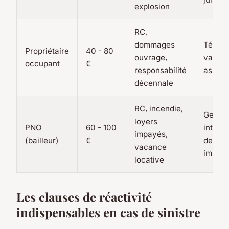
explosion
RC,
dommages
Télésu
Propriétaire
40 - 80
ouvrage,
valeur 
occupant
€
responsabilité
assist
décennale
RC, incendie,
Gestio
loyers
PNO
60 - 100
intégr
impayés,
(bailleur)
€
des tie
vacance
impayé
locative
Les clauses de réactivité
indispensables en cas de sinistre