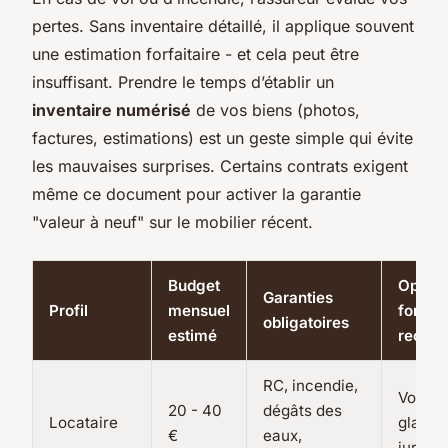
pertes. Sans inventaire détaillé, il applique souvent
une estimation forfaitaire - et cela peut être
insuffisant. Prendre le temps d’établir un
inventaire numérisé
de vos biens (photos,
factures, estimations) est un geste simple qui évite
les mauvaises surprises. Certains contrats exigent
même ce document pour activer la garantie
"valeur à neuf" sur le mobilier récent.
Budget
Option
Garanties
Profil
mensuel
fortem
obligatoires
estimé
recom
RC, incendie,
Vol, br
20 - 40
dégâts des
Locataire
glace,
€
eaux,
juridiq